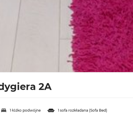
dygiera 2A
1 łóżko podwójne
1 sofa rozkładana (Sofa Bed)