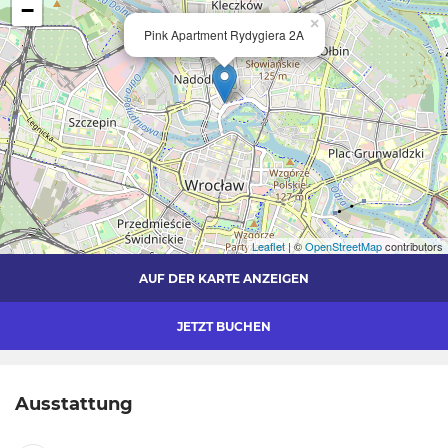
−
×
Pink Apartment Rydygiera 2A
Leaflet
| ©
OpenStreetMap
contributors
AUF DER KARTE ANZEIGEN
JETZT BUCHEN
Ausstattung