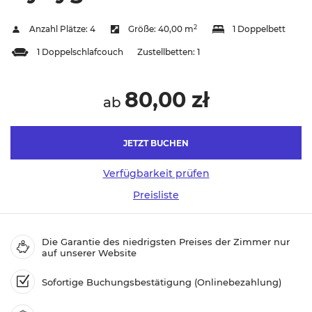
2
Anzahl Plätze:
4
Größe:
40,00 m
1 Doppelbett
1 Doppelschlafcouch
Zustellbetten:
1
80,00 zł
ab
JETZT BUCHEN
Verfügbarkeit prüfen
Preisliste
Die Garantie des niedrigsten Preises der Zimmer nur
auf unserer Website
Sofortige Buchungsbestätigung (Onlinebezahlung)