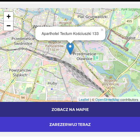
+
−
×
Aparthotel Tectum Kościuszki 133
Leaflet
| ©
OpenStreetMap
contributors
ZOBACZ NA MAPIE
ZAREZERWUJ TERAZ