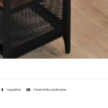
1 sypialnia
1 duże łóżko podwójne