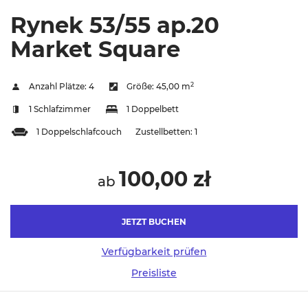
Rynek 53/55 ap.20
Market Square
2
Anzahl Plätze:
4
Größe:
45,00 m
1 Schlafzimmer
1 Doppelbett
1 Doppelschlafcouch
Zustellbetten:
1
100,00 zł
ab
JETZT BUCHEN
Verfügbarkeit prüfen
Preisliste