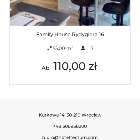
Family House Rydygiera 16
2
55,00 m
7
110,00 zł
Ab
Kurkowa 14
, 50-210 Wrocław
+48 508958200
biuro@hoteltectum.com