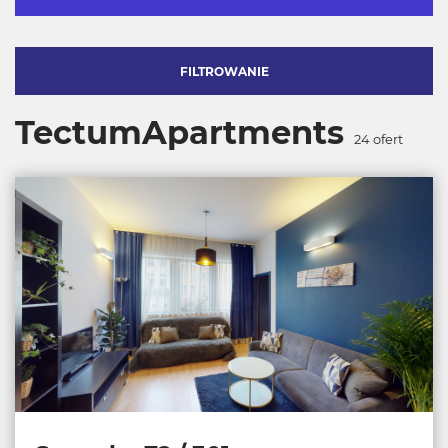
FILTROWANIE
TectumApartments
24
ofert