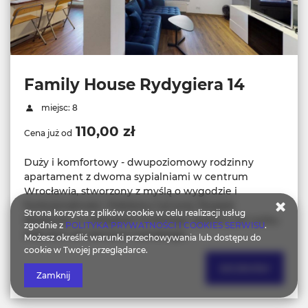
Family House Rydygiera 14
miejsc: 8
110,00 zł
Cena już od
Duży i komfortowy - dwupoziomowy rodzinny
apartament z dwoma sypialniami w centrum
Wrocławia, stworzony z myślą o wygodzie i
funkcjonalności. Położony tuż przy Wyspie
Strona korzysta z plików cookie w celu realizacji usług
Słodowej, w odległości krótkiego spaceru od rynku
zgodnie z
POLITYKA PRYWATNOŚCI I COOKIES SERWISU
.
oraz 1km od Ostrowa Tumskiego.
Możesz określić warunki przechowywania lub dostępu do
cookie w Twojej przeglądarce.
SZCZEGÓŁY
Zamknij