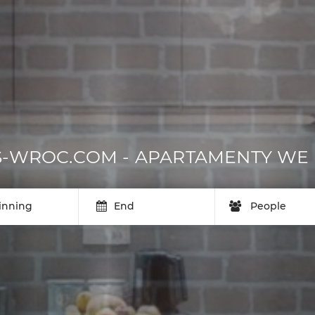
-WROC.COM - APARTAMENTY W
inning
End
People