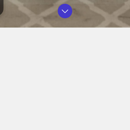
rtamentami w ścisłym centrum Wrocławia. Posiadamy apartamenty d
sze apartamenty mieszczą się w Rynku i najdalej 15 minut piechotą 
cji, barów, Zoo, Hydropolis, blisko Dworca PKP (Aparthotel Tectum
mocą kodów wysyłanych w dniu przyjazdu. Więcej informacji udziel
d 15 do 75 m2 , na każdą okazję. Przy długich pobytach i stałych 