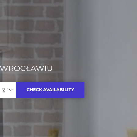
E WROCŁAWIU
CHECK AVAILABILITY
People