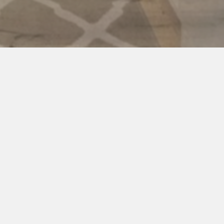
la osób podróżujących biznesowo, rodzin, dużych
od Rynku.
) i z sprawnym połączeniem na lotnisko.
imy mailowo lub telefonicznie.
gościach możliwość negocjacji cen.