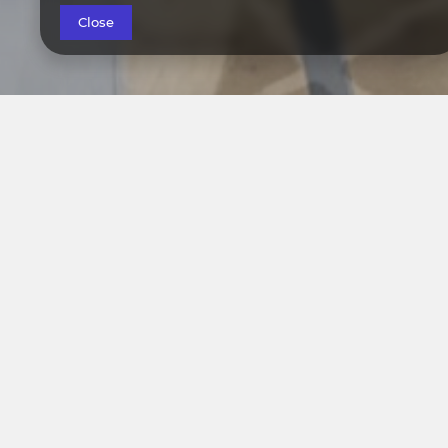
Close
Tectum Apartments
to firma dysponująca 50 apa
grup. Na
Dobra lokalizacja na wypad do restaura
Zameldowanie odbywa się za po
Posiadamy w ofercie apartamenty o