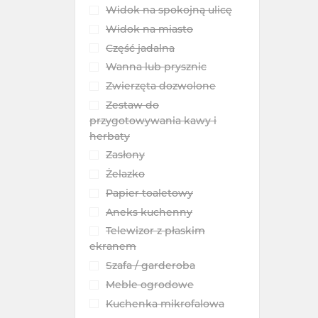
Widok na spokojną ulicę
Widok na miasto
Część jadalna
Wanna lub prysznic
Zwierzęta dozwolone
Zestaw do
przygotowywania kawy i
herbaty
Zasłony
Żelazko
Papier toaletowy
Aneks kuchenny
Telewizor z płaskim
ekranem
Szafa / garderoba
Meble ogrodowe
Kuchenka mikrofalowa