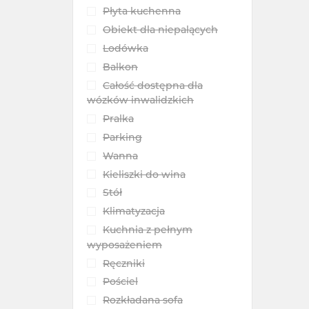
Płyta kuchenna
Obiekt dla niepalących
Lodówka
Balkon
Całość dostępna dla
wózków inwalidzkich
Pralka
Parking
Wanna
Kieliszki do wina
Stół
Klimatyzacja
Kuchnia z pełnym
wyposażeniem
Ręczniki
Pościel
Rozkładana sofa