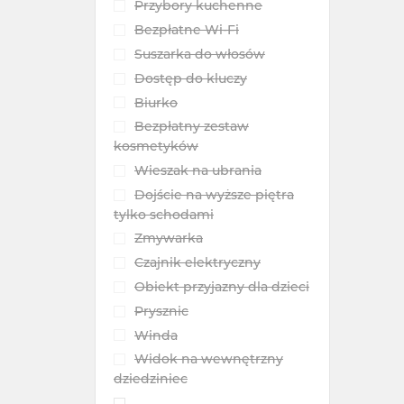
Przybory kuchenne
Bezpłatne Wi-Fi
Suszarka do włosów
Dostęp do kluczy
Biurko
Bezpłatny zestaw
kosmetyków
Wieszak na ubrania
Dojście na wyższe piętra
tylko schodami
Zmywarka
Czajnik elektryczny
Obiekt przyjazny dla dzieci
Prysznic
Winda
Widok na wewnętrzny
dziedziniec