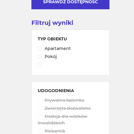
SPRAWDŹ DOSTĘPNOŚĆ
Filtruj wyniki
TYP OBIEKTU
Apartament
Pokój
UDOGODNIENIA
Prywatna łazienka
Zwierzęta dozwolone
Dostęp dla wózków
inwalidzkich
Piekarnik