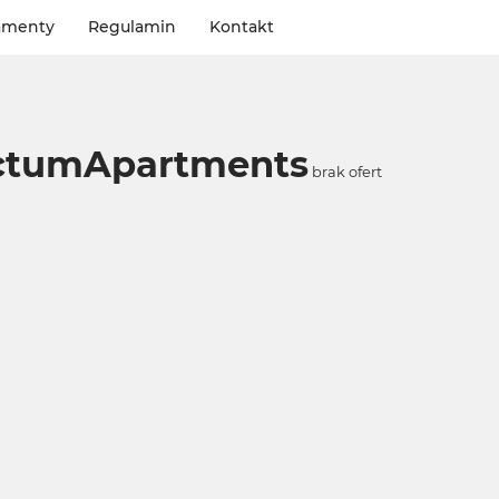
amenty
Regulamin
Kontakt
ctumApartments
brak ofert